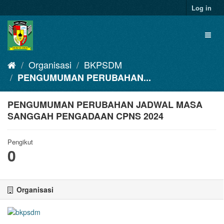
Skip
Log in
to
content
Toggl
naviga
Organisasi
BKPSDM
PENGUMUMAN PERUBAHAN...
PENGUMUMAN PERUBAHAN JADWAL MASA
SANGGAH PENGADAAN CPNS 2024
Pengikut
0
Organisasi